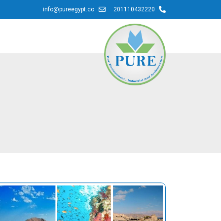
info@pureegypt.co
201110432220